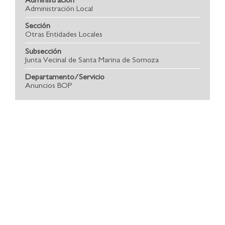
Administración Local
Sección
Otras Entidades Locales
Subsección
Junta Vecinal de Santa Marina de Somoza
Departamento/Servicio
Anuncios BOP