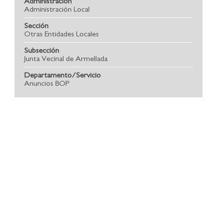
Administración
Administración Local
Sección
Otras Entidades Locales
Subsección
Junta Vecinal de Armellada
Departamento/Servicio
Anuncios BOP