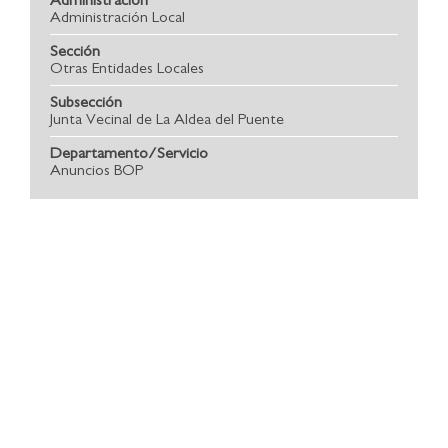
Administración Local
Sección
Otras Entidades Locales
Subsección
Junta Vecinal de La Aldea del Puente
Departamento/Servicio
Anuncios BOP