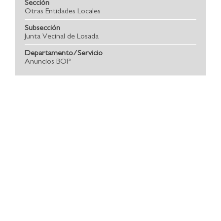
Sección
Otras Entidades Locales
Subsección
Junta Vecinal de Losada
Departamento/Servicio
Anuncios BOP