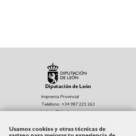
Diputación de León
Imprenta Provincial
Teléfono: +34 987 225 263
boletin@dipuleon.es
Enlaces de interés
Usamos cookies y otras técnicas de
Portal de la Diputación de León
rastreo para mejorar tu experiencia de