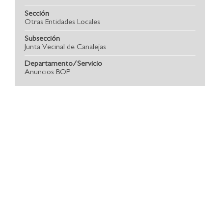
Sección
Otras Entidades Locales
Subsección
Junta Vecinal de Canalejas
Departamento/Servicio
Anuncios BOP