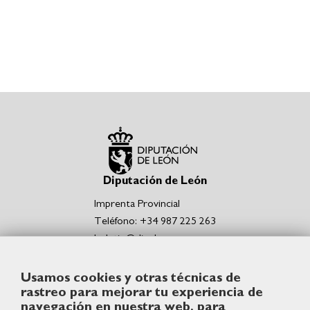
Diputación de León
Imprenta Provincial
Teléfono: +34 987 225 263
boletin@dipuleon.es
Enlaces de interés
Usamos cookies y otras técnicas de
Portal de la Diputación de León
rastreo para mejorar tu experiencia de
Sede Electrónica de la Diputación de León
navegación en nuestra web, para