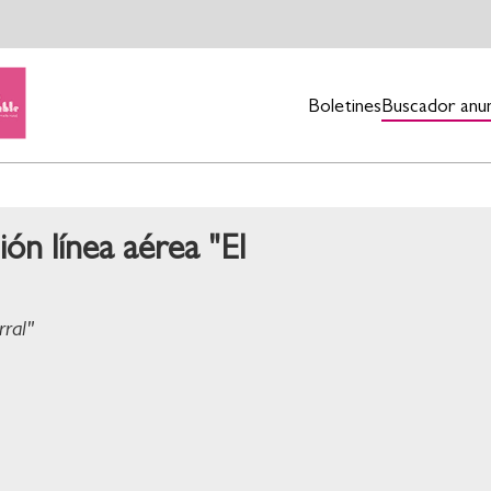
Boletines
Buscador anu
n línea aérea "El
ral"