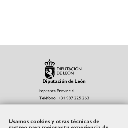
Diputación de León
Imprenta Provincial
Teléfono: +34 987 225 263
boletin@dipuleon.es
Enlaces de interés
Usamos cookies y otras técnicas de
Portal de la Diputación de León
rastreo para mejorar tu experiencia de