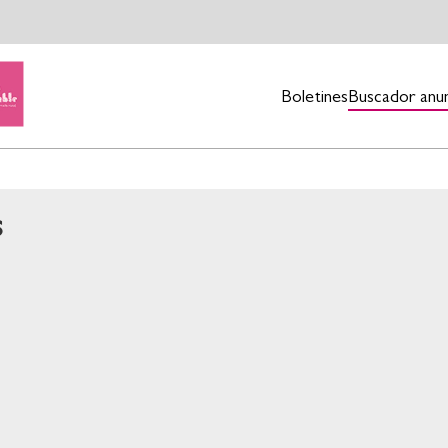
Boletines
Buscador anu
s