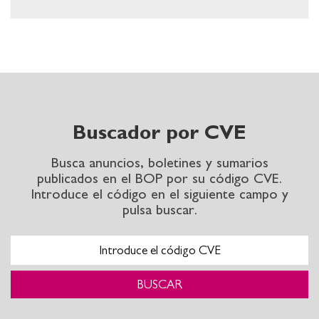
Buscador por CVE
Suscripción al BOP
Busca anuncios, boletines y sumarios
publicados en el BOP por su código CVE.
Suscribiéndose a nuestros boletines recibirá
Introduce el código en el siguiente campo y
periódicamente un correo electrónico con la
pulsa buscar.
información más destacable
VER MÁS