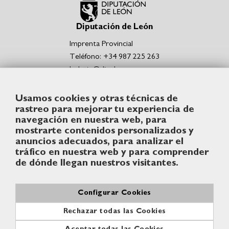
Diputación de León
Imprenta Provincial
Teléfono: +34 987 225 263
boletin@dipuleon.es
Enlaces de interés
Usamos cookies y otras técnicas de
Portal de la Diputación de León
rastreo para mejorar tu experiencia de
Sede Electrónica de la Diputación de León
navegación en nuestra web, para
Punto de acceso general de la Diputación de León
mostrarte contenidos personalizados y
Síguenos
anuncios adecuados, para analizar el
tráfico en nuestra web y para comprender
de dónde llegan nuestros visitantes.
Configurar Cookies
© Diputación de León
Rechazar todas las Cookies
Contacto
Aviso legal
Política de cookies