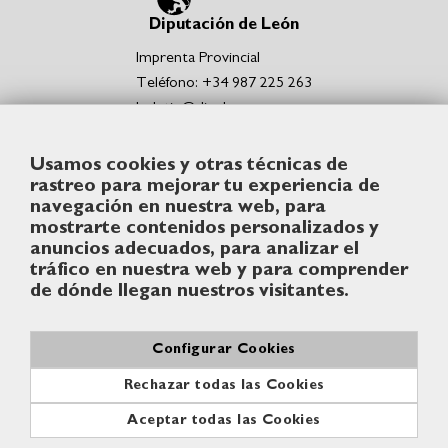
Diputación de León
Imprenta Provincial
Teléfono: +34 987 225 263
boletin@dipuleon.es
Enlaces de interés
Usamos cookies y otras técnicas de
Portal de la Diputación de León
rastreo para mejorar tu experiencia de
Sede Electrónica de la Diputación de León
navegación en nuestra web, para
Punto de acceso general de la Diputación de León
mostrarte contenidos personalizados y
Síguenos
anuncios adecuados, para analizar el
tráfico en nuestra web y para comprender
de dónde llegan nuestros visitantes.
Configurar Cookies
© Diputación de León
Rechazar todas las Cookies
Contacto
Aviso legal
Política de cookies
Aceptar todas las Cookies
Accesibilidad
Mapa web