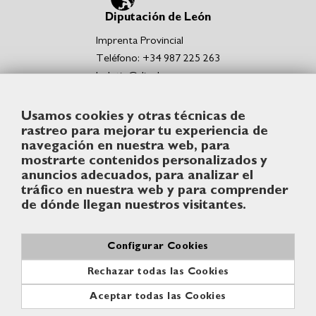
Diputación de León
Imprenta Provincial
Teléfono: +34 987 225 263
boletin@dipuleon.es
Enlaces de interés
Usamos cookies y otras técnicas de
Portal de la Diputación de León
rastreo para mejorar tu experiencia de
Sede Electrónica de la Diputación de León
navegación en nuestra web, para
Punto de acceso general de la Diputación de León
mostrarte contenidos personalizados y
Síguenos
anuncios adecuados, para analizar el
tráfico en nuestra web y para comprender
de dónde llegan nuestros visitantes.
Configurar Cookies
© Diputación de León
Rechazar todas las Cookies
Contacto
Aviso legal
Política de cookies
Aceptar todas las Cookies
Accesibilidad
Mapa web