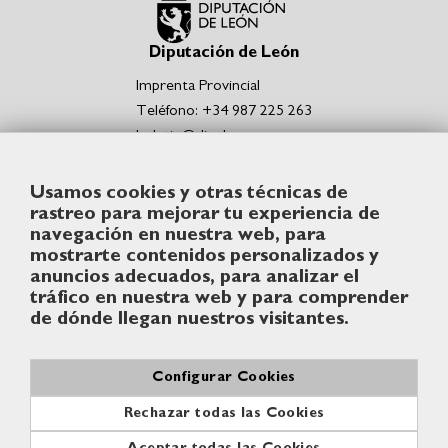
Diputación de León
Imprenta Provincial
Teléfono: +34 987 225 263
boletin@dipuleon.es
Enlaces de interés
Usamos cookies y otras técnicas de
Portal de la Diputación de León
rastreo para mejorar tu experiencia de
Sede Electrónica de la Diputación de León
navegación en nuestra web, para
Punto de acceso general de la Diputación de León
mostrarte contenidos personalizados y
Síguenos
anuncios adecuados, para analizar el
tráfico en nuestra web y para comprender
de dónde llegan nuestros visitantes.
Configurar Cookies
© Diputación de León
Rechazar todas las Cookies
Contacto
Aviso legal
Política de cookies