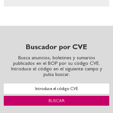
Buscador por CVE
Suscripción al BOP
Busca anuncios, boletines y sumarios
publicados en el BOP por su código CVE.
Suscribiéndose a nuestros boletines recibirá
Introduce el código en el siguiente campo y
periódicamente un correo electrónico con la
pulsa buscar.
información más destacable
VER MÁS