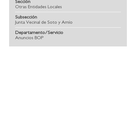
Sección
Otras Entidades Locales
Subsección
Junta Vecinal de Soto y Amío
Departamento/Servicio
Anuncios BOP