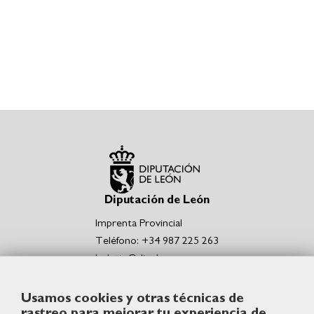
Diputación de León
Imprenta Provincial
Teléfono: +34 987 225 263
boletin@dipuleon.es
Enlaces de interés
Usamos cookies y otras técnicas de
Portal de la Diputación de León
rastreo para mejorar tu experiencia de