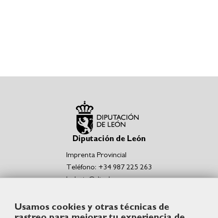
Diputación de León
Imprenta Provincial
Teléfono: +34 987 225 263
boletin@dipuleon.es
Enlaces de interés
Usamos cookies y otras técnicas de
Portal de la Diputación de León
rastreo para mejorar tu experiencia de