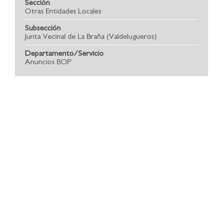
Sección
Otras Entidades Locales
Subsección
Junta Vecinal de La Braña (Valdelugueros)
Departamento/Servicio
Anuncios BOP