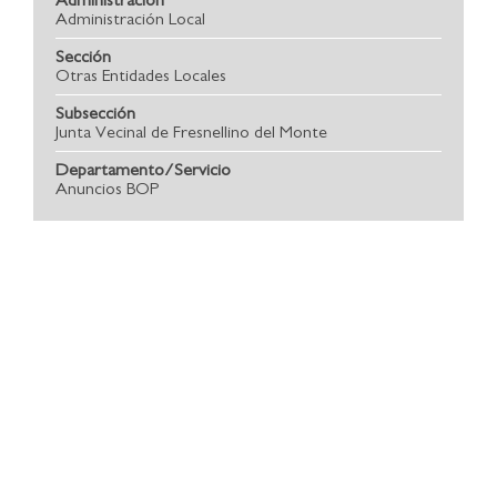
Administración Local
Sección
Otras Entidades Locales
Subsección
Junta Vecinal de Fresnellino del Monte
Departamento/Servicio
Anuncios BOP