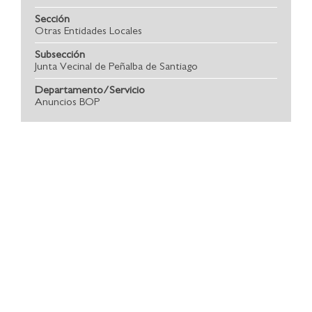
Sección
Otras Entidades Locales
Subsección
Junta Vecinal de Peñalba de Santiago
Departamento/Servicio
Anuncios BOP