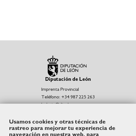
Diputación de León
Imprenta Provincial
Teléfono: +34 987 225 263
boletin@dipuleon.es
Enlaces de interés
Usamos cookies y otras técnicas de
Portal de la Diputación de León
rastreo para mejorar tu experiencia de
Sede Electrónica de la Diputación de León
navegación en nuestra web, para