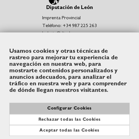
Diputación de León
Imprenta Provincial
Teléfono: +34 987 225 263
boletin@dipuleon.es
Enlaces de interés
Usamos cookies y otras técnicas de
Portal de la Diputación de León
rastreo para mejorar tu experiencia de
Sede Electrónica de la Diputación de León
navegación en nuestra web, para
Punto de acceso general de la Diputación de León
mostrarte contenidos personalizados y
Síguenos
anuncios adecuados, para analizar el
tráfico en nuestra web y para comprender
de dónde llegan nuestros visitantes.
Configurar Cookies
© Diputación de León
Rechazar todas las Cookies
Contacto
Aviso legal
Política de cookies
Aceptar todas las Cookies
Accesibilidad
Mapa web